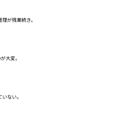
経理が残業続き。
のが大変。
ていない。