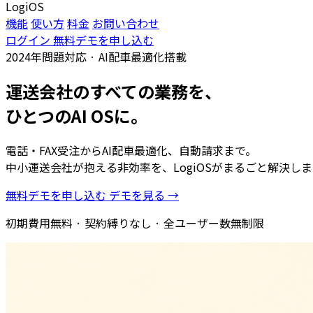
LogiOS
機能
使い方
料金
お問い合わせ
ログイン
無料デモを申し込む
2024年問題対応 · AI配車最適化搭載
運送会社のすべての業務を、
ひとつのAI OSに。
電話・FAX受注からAI配車最適化、自動請求まで。
中小運送会社が抱える非効率を、LogiOSがまるごと解決しま
無料デモを申し込む
デモを見る →
初期費用無料 · 契約縛りなし · 全ユーザー数無制限